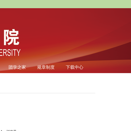
团学之家
规章制度
下载中心