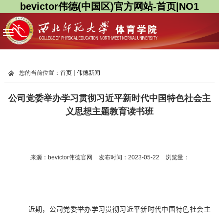
bevictor伟德(中国区)官方网站-首页|NO1
您的当前位置：
首页
伟德新闻
公司党委举办学习贯彻习近平新时代中国特色社会主
义思想主题教育读书班
来源：bevictor伟德官网
发布时间：2023-05-22
浏览量：
近期，公司党委举办学习贯彻习近平新时代中国特色社会主