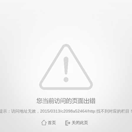
bevictor伟德(中国区)官方网站-首页|NO1
提示：访问地址无效，2015/0313/c2098a52464/http:找不到对应的栏目
首页
关闭此页